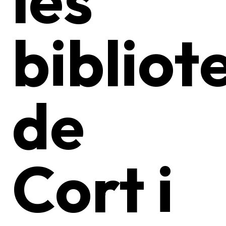
bibliot
de
Cort i