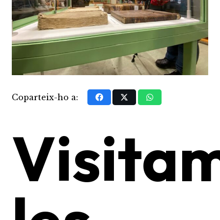
Coparteix-ho a:
Visita
les