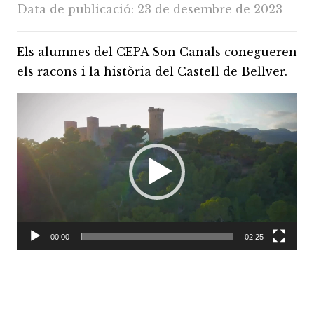
Data de publicació:
23 de desembre de 2023
Els alumnes del CEPA Son Canals conegueren
els racons i la història del Castell de Bellver.
Reproductor
de
vídeo
00:00
02:25