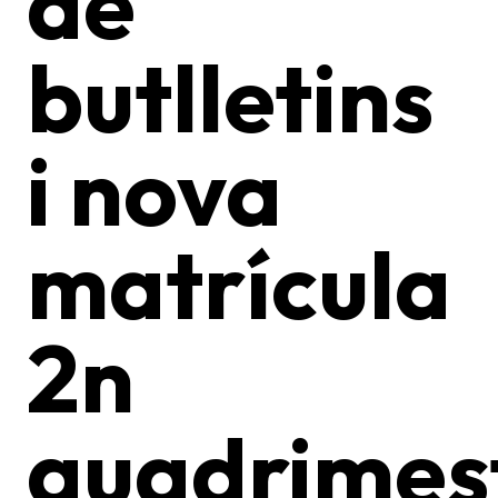
de
butlletins
i nova
matrícula
2n
quadrimes