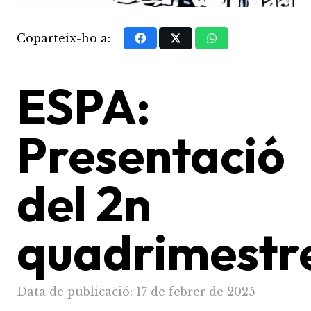
Coparteix-ho a:
ESPA:
Presentació
del 2n
quadrimestr
Data de publicació:
17 de febrer de 2025