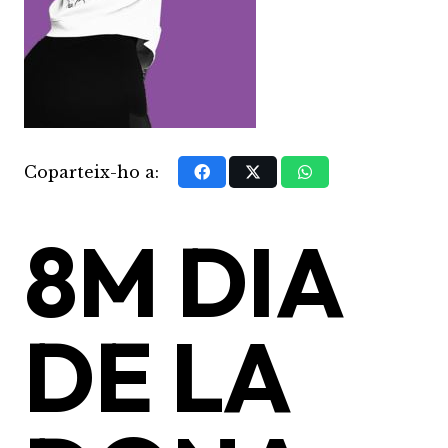
Coparteix-ho a:
8M DIA
DE LA