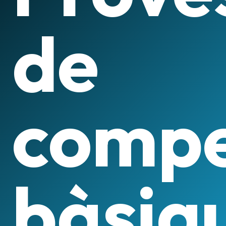
de
compe
bàsiq