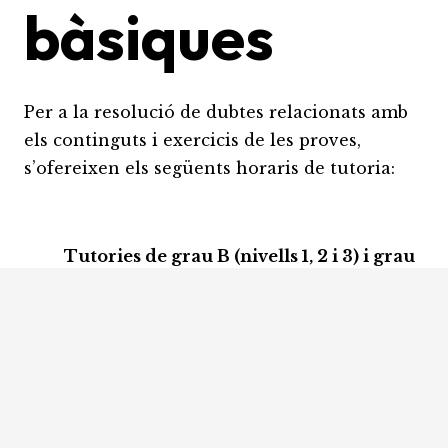
bàsiques
Per a la resolució de dubtes relacionats amb
els continguts i exercicis de les proves,
s’ofereixen els següents horaris de tutoria:
Tutories de grau B (nivells 1, 2 i 3) i grau
C1
>>> Per a la prova en competències
comunicatives i personals bàsiques.
Dimarts de 9:00 a 10:50 h i de 12:05 a
13:00 h, Aula 9.
Si no heu assistit prèviament a